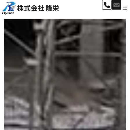
ア
ア
イ
イ
コ
コ
ン
ン
リ
リ
コ
ナ
ン
ン
ク
ク
ン
ビ
テ
ゲ
ン
ー
ツ
シ
へ
ョ
ス
ン
キ
に
ッ
移
プ
動