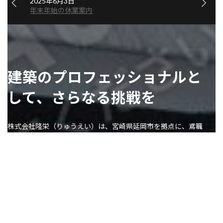
2023年5月1日
ゴールデンウィーク休業のお知らせ
建築のプロフェッショナルと
して、
さらなる挑戦を
株式会社隆栄（りゅうえい）は、宮崎県延岡市を拠点に、
鳶職
（足場仮設や重量物据付など）を中心とした各種工事を手掛けて
おります。
主に宮崎県北エリア（延岡市・日向市・門川町）で活動し、
地域
の皆様の安全と利便性を第一に考えた高品質な施工を心がけてい
ます。